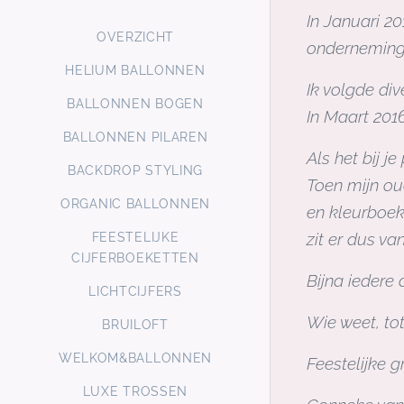
In Januari 2
OVERZICHT
onderneming 
HELIUM BALLONNEN
Ik volgde di
BALLONNEN BOGEN
In Maart 2016 
BALLONNEN PILAREN
Als het bij j
BACKDROP STYLING
Toen mijn ou
ORGANIC BALLONNEN
en kleurboeke
zit er dus va
FEESTELIJKE
CIJFERBOEKETTEN
Bijna iedere
LICHTCIJFERS
Wie weet, to
BRUILOFT
WELKOM&BALLONNEN
Feestelijke g
LUXE TROSSEN