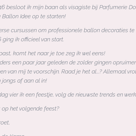
016 besloot ik mijn baan als visagiste bij Parfumerie 
Ballon Idee op te starten!
verse cursussen om professionele ballon decoraties te 
ging ik officieel van start.
e past, komt het naar je toe zeg ik wel eens!
ders een paar jaar geleden de zolder gingen opruimen
n van mij te voorschijn. Raad je het al...? Allemaal v
n jongs af aan al in!
 dag vier ik een feestje, volg de nieuwste trends en w
t op het volgende feest?
roet,