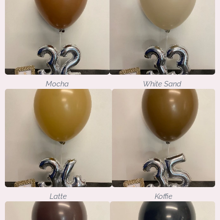
Mocha
White Sand
Latte
Koffie