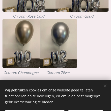
Chroom Rose Gold
Chroom Goud
Chroom Champagne
Chroom Zilver
Wij gebruiken cookies om onze website goed te laten
functioneren en te beveiligen, en om je de best mogelijke
06 51559029
gebruikerservaring te bieden.
Watervalweg 141
Ermelo