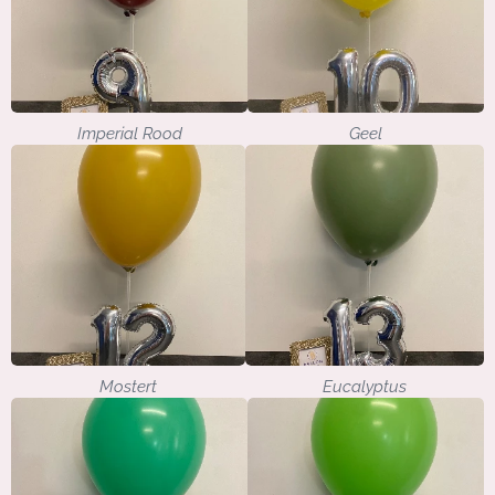
Imperial Rood
Geel
Mostert
Eucalyptus