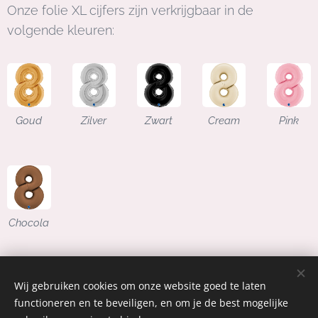
Onze folie XL cijfers zijn verkrijgbaar in de
volgende kleuren:
Goud
Zilver
Zwart
Cream
Pink
Chocola
Wij gebruiken cookies om onze website goed te laten
functioneren en te beveiligen, en om je de best mogelijke
06 51559029