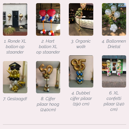
1. Ronde XL
2. Hart
3. Organic
4. Ballonnen
ballon op
ballon XL
wolk
Drietal
staander
op staander
4. Dubbel
6. XL
cijfer pilaar
confetti
7. Geslaagd!
8. Cijfer
(190 cm)
pilaar (240
pilaar hoog
cm)
(240cm)